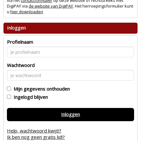
via het
contactformulier
op deze website of rechtstreeks met
DigiPAY via
de website van DigiPAY
. Het herroepingsformulier kunt
u
hier downloaden
Inloggen
Profielnaam
Wachtwoord
Mijn gegevens onthouden
Ingelogd blijven
Inloggen
Help, wachtwoord kwijt!?
Ik ben nog geen gratis lid!?