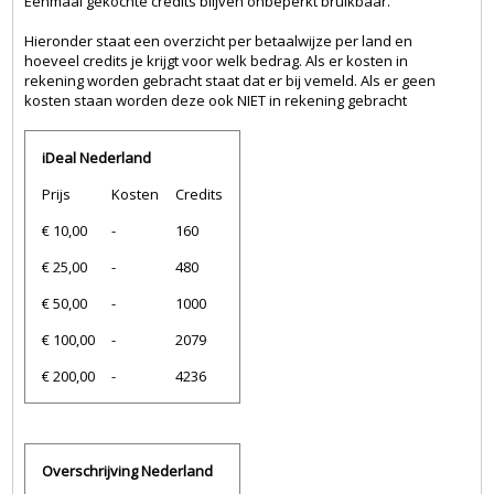
Eenmaal gekochte credits blijven onbeperkt bruikbaar.
Hieronder staat een overzicht per betaalwijze per land en
hoeveel credits je krijgt voor welk bedrag. Als er kosten in
rekening worden gebracht staat dat er bij vemeld. Als er geen
kosten staan worden deze ook NIET in rekening gebracht
iDeal Nederland
Prijs
Kosten
Credits
€ 10,00
-
160
€ 25,00
-
480
€ 50,00
-
1000
€ 100,00
-
2079
€ 200,00
-
4236
Overschrijving Nederland