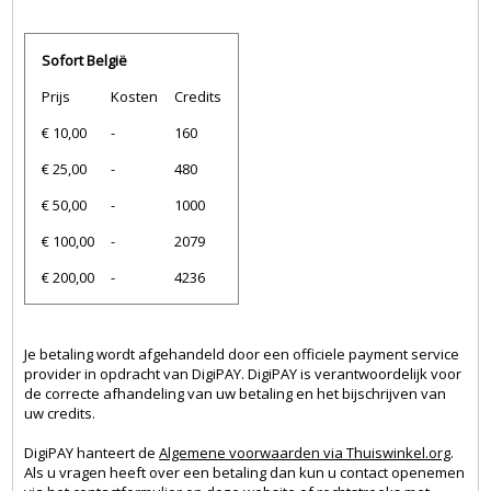
Sofort België
Prijs
Kosten
Credits
€ 10,00
-
160
€ 25,00
-
480
€ 50,00
-
1000
€ 100,00
-
2079
€ 200,00
-
4236
Je betaling wordt afgehandeld door een officiele payment service
provider in opdracht van DigiPAY. DigiPAY is verantwoordelijk voor
de correcte afhandeling van uw betaling en het bijschrijven van
uw credits.
DigiPAY hanteert de
Algemene voorwaarden via Thuiswinkel.org
.
Als u vragen heeft over een betaling dan kun u contact openemen